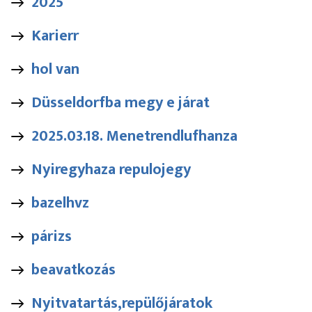
2025
Karierr
hol van
Düsseldorfba megy e járat
2025.03.18. Menetrendlufhanza
Nyiregyhaza repulojegy
bazelhvz
párizs
beavatkozás
Nyitvatartás,repülőjáratok