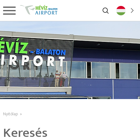
Nyitólap
›
Keresés