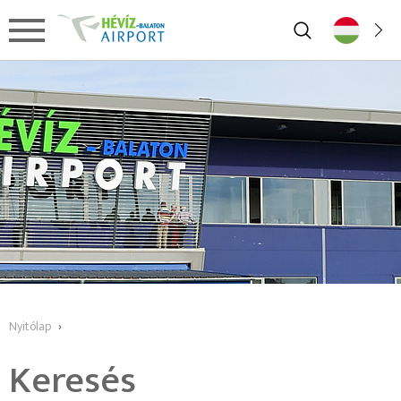
Nyitólap
›
Keresés