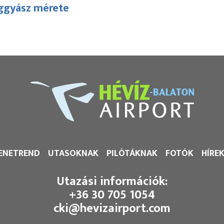
ggyász mérete
ENETREND
UTASOKNAK
PILÓTÁKNAK
FOTÓK
HÍRE
Utazási információk:
+36 30 705 1054
cki@hevizairport.com