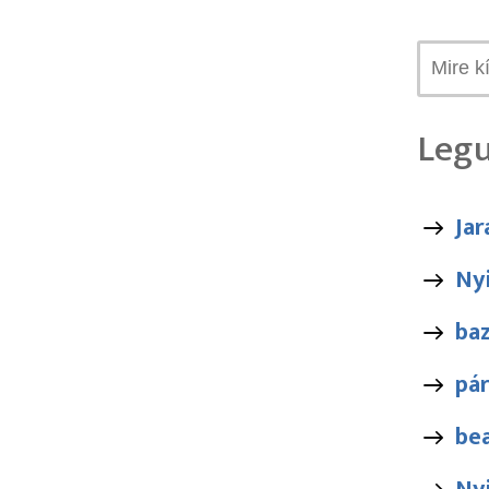
Legu
Jar
Ny
ba
pár
be