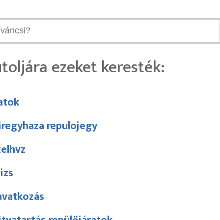
toljára ezeket keresték:
atok
iregyhaza repulojegy
zelhvz
izs
avatkozás