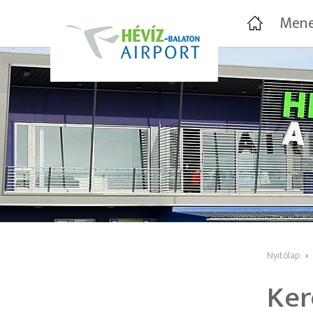
Mene
Nyitólap
›
Ker