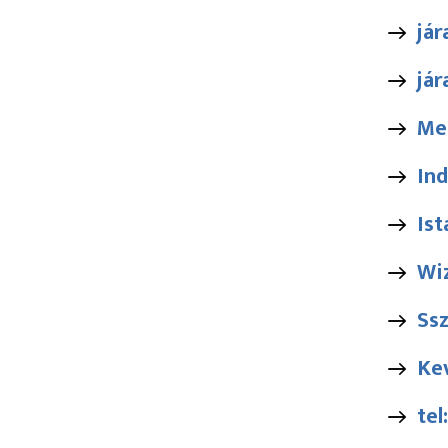
jár
jár
Me
Ind
Ist
Wiz
Ss
Kev
te