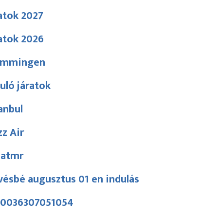
atok 2027
atok 2026
mmingen
uló járatok
anbul
z Air
zatmr
ésbé augusztus 01 en indulás
l:0036307051054