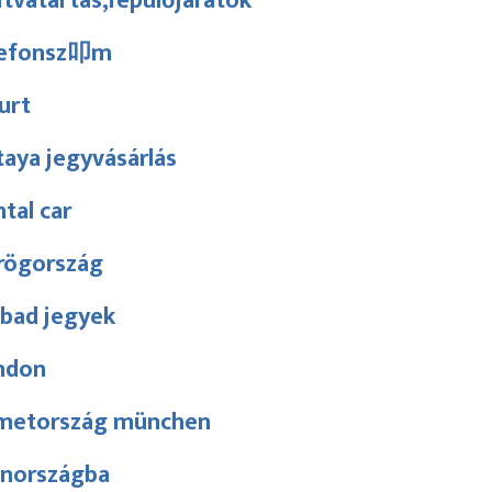
tvatartás,repülőjáratok
lefonsz叩m
urt
aya jegyvásárlás
tal car
rögország
abad jegyek
ndon
metország münchen
nnországba