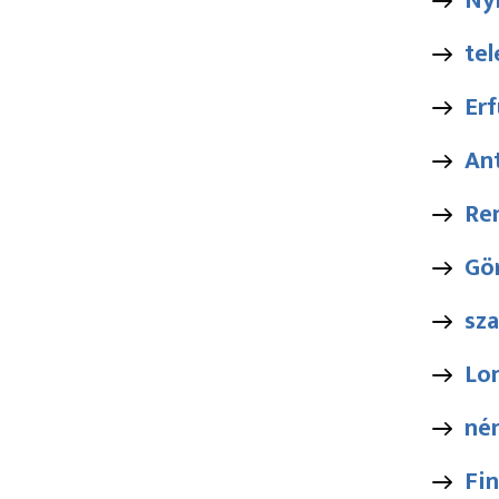
Nyi
te
Erf
Ant
Ren
Gö
sz
Lo
né
Fi