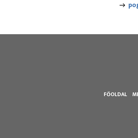
po
FŐOLDAL
M