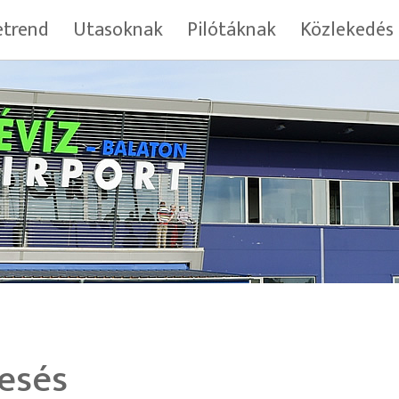
trend
Utasoknak
Pilótáknak
Közlekedés
esés