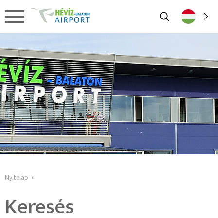
Nyitólap
›
Keresés