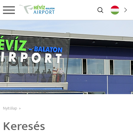
Nyitólap
›
Keresés