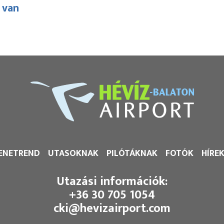
 van
ENETREND
UTASOKNAK
PILÓTÁKNAK
FOTÓK
HÍRE
Utazási információk:
+36 30 705 1054
cki@hevizairport.com