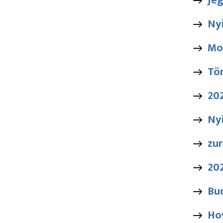
Je
Ny
Mo
Tör
20
Nyi
zur
202
Bu
Ho