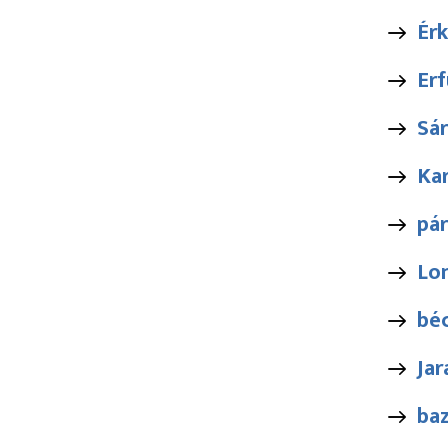
Érk
Erf
Sár
Kar
pár
Lo
bé
Jar
ba