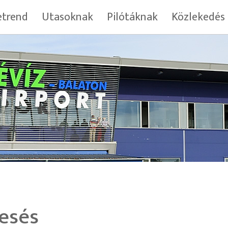
trend
Utasoknak
Pilótáknak
Közlekedés
esés