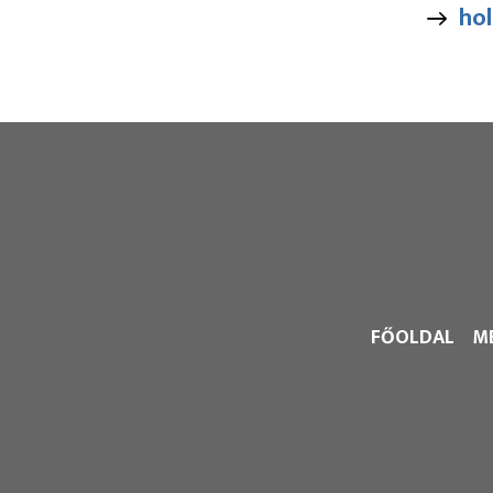
hol
FŐOLDAL
M