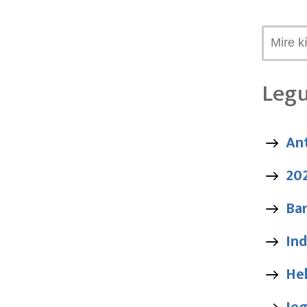
Legu
An
20
Bar
Ind
He