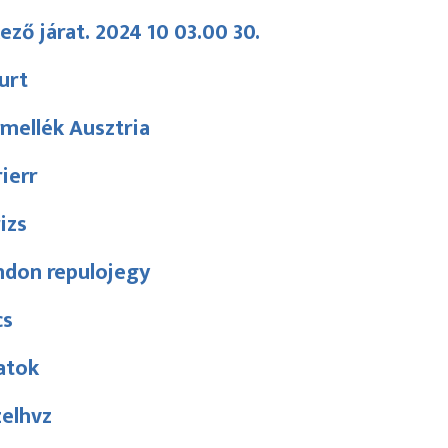
ező járat. 2024 10 03.00 30.
urt
mellék Ausztria
ierr
izs
ndon repulojegy
cs
atok
zelhvz