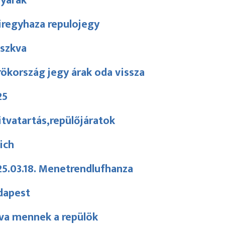
gyárak
iregyhaza repulojegy
szkva
ökország jegy árak oda vissza
25
tvatartás,repülőjáratok
ich
5.03.18. Menetrendlufhanza
dapest
va mennek a repülök