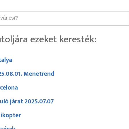
toljára ezeket keresték:
talya
25.08.01. Menetrend
celona
uló jàrat 2025.07.07
likopter