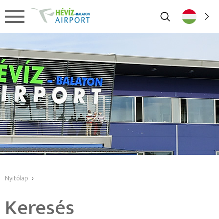
Nyitólap
›
Keresés