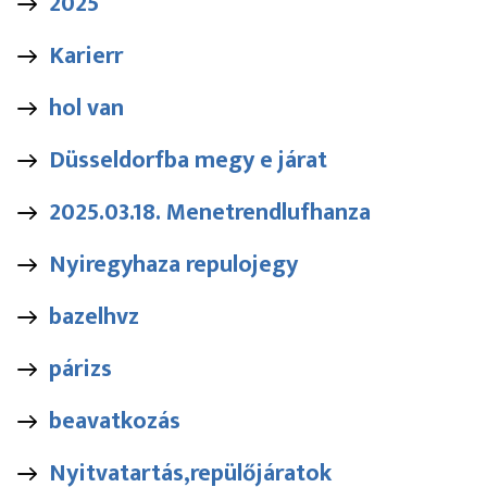
2025
Karierr
hol van
Düsseldorfba megy e járat
2025.03.18. Menetrendlufhanza
Nyiregyhaza repulojegy
bazelhvz
párizs
beavatkozás
Nyitvatartás,repülőjáratok