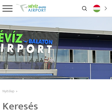
Nyitólap
›
Keresés