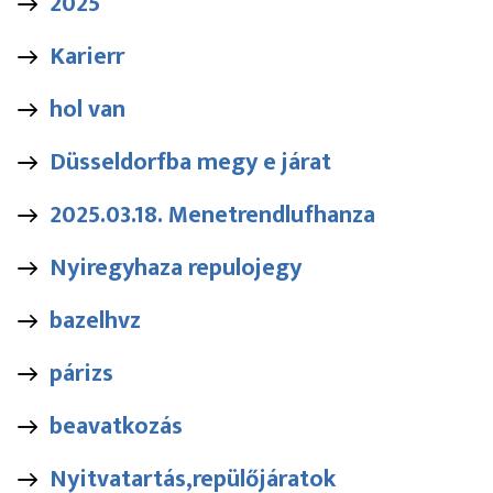
2025
Karierr
hol van
Düsseldorfba megy e járat
2025.03.18. Menetrendlufhanza
Nyiregyhaza repulojegy
bazelhvz
párizs
beavatkozás
Nyitvatartás,repülőjáratok