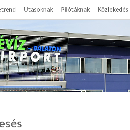
trend
Utasoknak
Pilótáknak
Közlekedés
esés