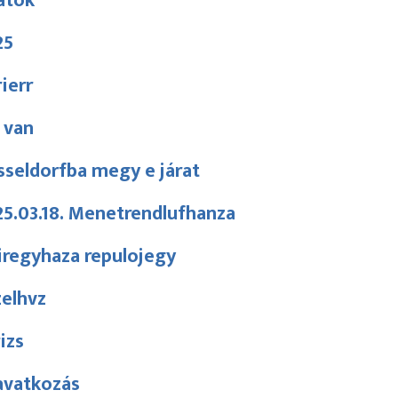
atok
25
ierr
 van
seldorfba megy e járat
5.03.18. Menetrendlufhanza
iregyhaza repulojegy
zelhvz
izs
avatkozás