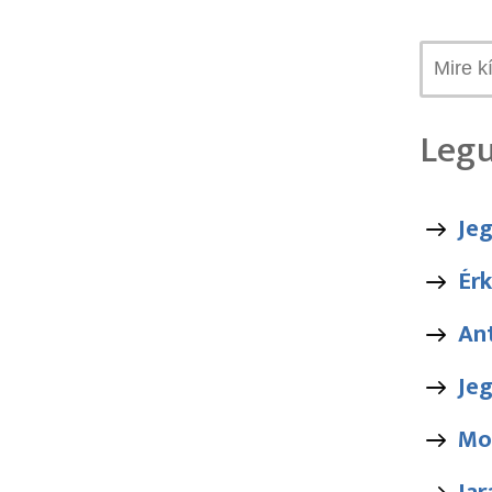
Legu
Je
Érk
An
Jeg
Mo