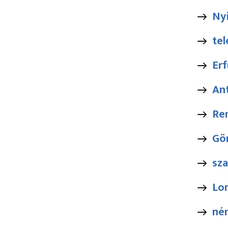
Nyi
te
Erf
Ant
Ren
Gö
sz
Lo
né