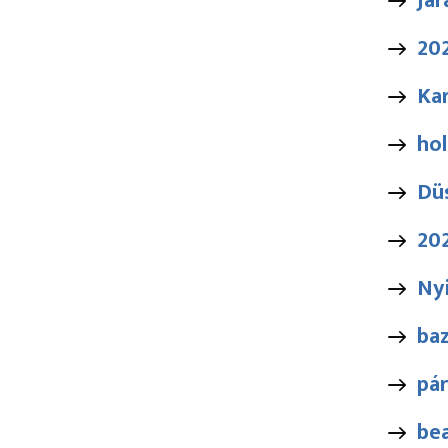
Jar
20
Kar
hol
Düs
202
Ny
ba
pár
be