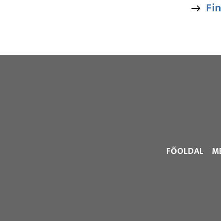
Fi
FŐOLDAL
M