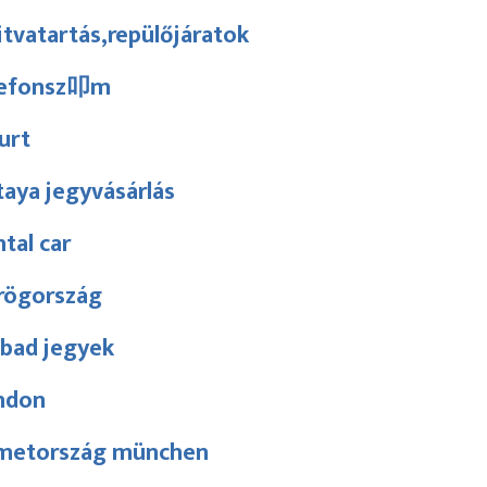
tvatartás,repülőjáratok
lefonsz叩m
urt
aya jegyvásárlás
tal car
rögország
abad jegyek
ndon
metország münchen