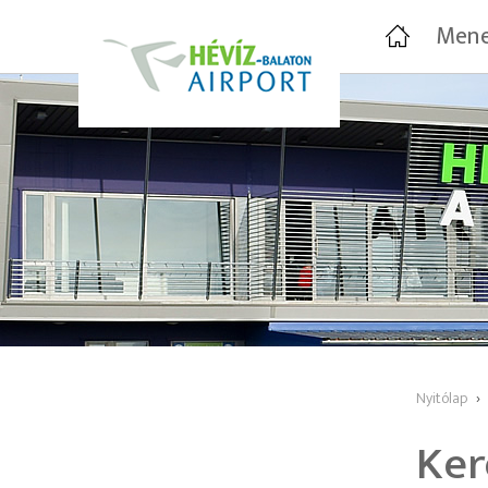
Mene
Nyitólap
›
Ker