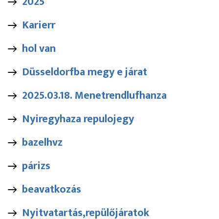
2025
Karierr
hol van
Düsseldorfba megy e járat
2025.03.18. Menetrendlufhanza
Nyiregyhaza repulojegy
bazelhvz
párizs
beavatkozás
Nyitvatartás,repülőjáratok