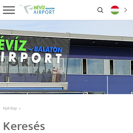
Nyitólap
›
Keresés