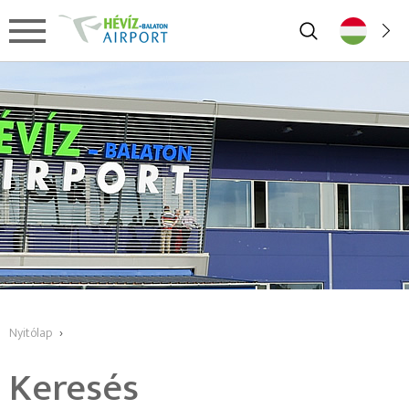
Nyitólap
›
Keresés