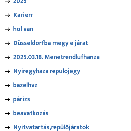
2025
Karierr
hol van
Düsseldorfba megy e járat
2025.03.18. Menetrendlufhanza
Nyiregyhaza repulojegy
bazelhvz
párizs
beavatkozás
Nyitvatartás,repülőjáratok