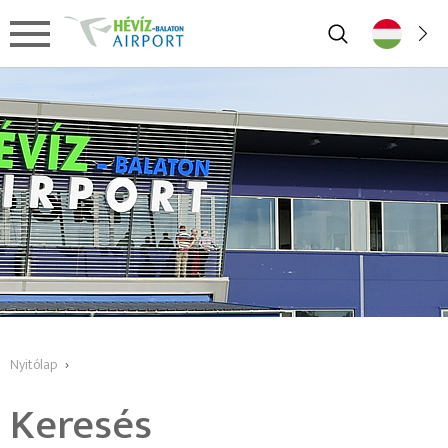
Nyitólap
›
Keresés