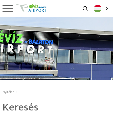
Nyitólap
›
Keresés